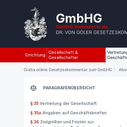
GmbHG
GmbHG.Kommentar.de
DR. VON GÖLER GESETZESK
Gesellschaft &
Vertretun
Errichtung
Gesellschafter
Geschäft
Gratis online Gesetzeskommentar zum GmbHG
Absc
PARAGRAFENÜBERSICHT
§ 35
Vertretung der Gesellschaft
§ 35a
Angaben auf Geschäftsbriefen
§ 36
Zielgrößen und Fristen zur