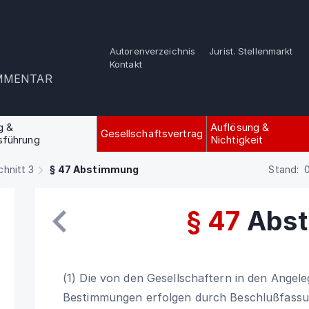
Autorenverzeichnis
Jurist. Stellenmarkt
Kontakt
OMMENTAR
g &
Auflösung &
Gesellschaftsvertrag
sführung
Nichtigkeit
hnitt 3
§ 47 Abstimmung
Stand: 0
§ 47
Abs
(1) Die von den Gesellschaftern in den Angel
Bestimmungen erfolgen durch Beschlußfassu