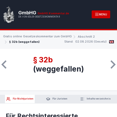
GmbHG
GmbHG.Kommentar.de
MENU
DR. VON GÖLER GESETZESKOMMENTAR
Gratis online Gesetzeskommentar zum GmbHG
Abschnitt 2
Stand: 02.08.2026 (Gesetz)
§ 32b (weggefallen)
§ 32b
(weggefallen)
Für Nichtjuristen
Für Juristen
Inhaltsverzeichnis
Für Rechtsinteressierte