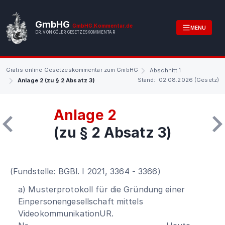
GmbHG
GmbHG.Kommentar.de
MENU
DR. VON GÖLER GESETZESKOMMENTAR
Gratis online Gesetzeskommentar zum GmbHG
Abschnitt 1
Stand: 02.08.2026 (Gesetz)
Anlage 2 (zu § 2 Absatz 3)
Anlage 2
(zu § 2 Absatz 3)
(Fundstelle: BGBl. I 2021, 3364 - 3366)
a) Musterprotokoll für die Gründung einer
Einpersonengesellschaft mittels
VideokommunikationUR.