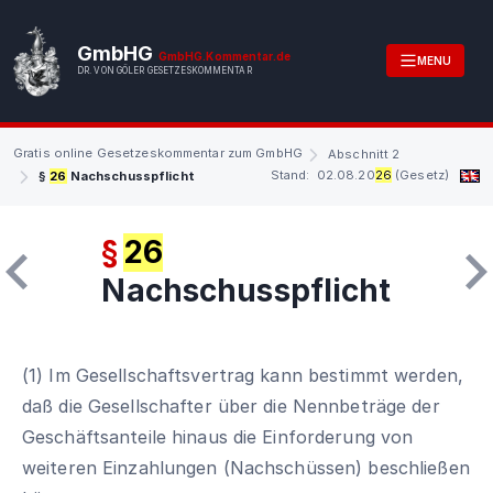
GmbHG
GmbHG.Kommentar.de
MENU
DR. VON GÖLER GESETZESKOMMENTAR
Gratis online Gesetzeskommentar zum GmbHG
Abschnitt 2
Stand: 02.08.20
26
(Gesetz)
§
26
Nachschusspflicht
§
26
Nachschusspflicht
(1) Im Gesellschaftsvertrag kann bestimmt werden,
daß die Gesellschafter über die Nennbeträge der
Geschäftsanteile hinaus die Einforderung von
weiteren Einzahlungen (Nachschüssen) beschließen